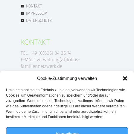
KONTAKT
IMPRESSUM
DATENSCHUTZ
KONTAKT
TEL: +49 (0)8061 34 36 74
E-MAIL: verwaltung(at)fokus-
familiennetzwerk.de
Cookie-Zustimmung verwalten
ANSCHRIFT
Um dir ein optimales Erlebnis zu bieten, verwenden wir Technologien wie
Cookies, um Geräteinformationen zu speichern und/oder darauf
FOKUS-Familiennetzwerk e.V.
zuzugreifen. Wenn du diesen Technologien zustimmst, können wir Daten
wie das Surfverhalten oder eindeutige IDs auf dieser Website verarbeiten.
Am Klafferer 1
Wenn du deine Zustimmung nicht erteilst oder zurückziehst, können
83043 Bad Aibling
bestimmte Merkmale und Funktionen beeinträchtigt werden.
Akzeptieren