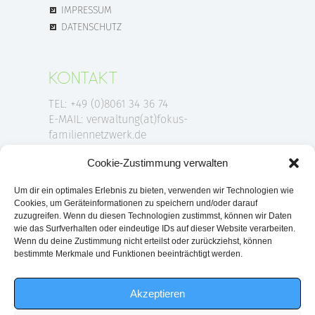
IMPRESSUM
DATENSCHUTZ
KONTAKT
TEL: +49 (0)8061 34 36 74
E-MAIL: verwaltung(at)fokus-
familiennetzwerk.de
Cookie-Zustimmung verwalten
ANSCHRIFT
Um dir ein optimales Erlebnis zu bieten, verwenden wir Technologien wie
Cookies, um Geräteinformationen zu speichern und/oder darauf
FOKUS-Familiennetzwerk e.V.
zuzugreifen. Wenn du diesen Technologien zustimmst, können wir Daten
wie das Surfverhalten oder eindeutige IDs auf dieser Website verarbeiten.
Am Klafferer 1
Wenn du deine Zustimmung nicht erteilst oder zurückziehst, können
83043 Bad Aibling
bestimmte Merkmale und Funktionen beeinträchtigt werden.
Akzeptieren
2026 © FOKUS-FAMILIENNETZWERK E.V. ALLE RECHTE