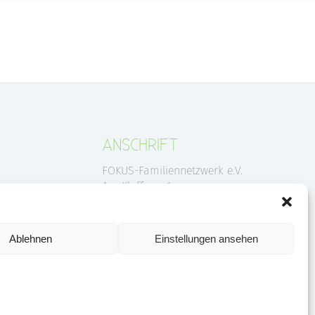
ANSCHRIFT
FOKUS-Familiennetzwerk e.V.
s-
Am Klafferer 1
83043 Bad Aibling
Ablehnen
Einstellungen ansehen