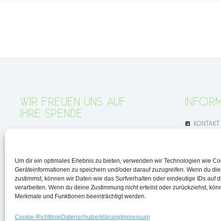
WIR FREUEN UNS AUF
INFOR
IHRE SPENDE
KONTAKT
SPENDEN
IMPRESS
DATENSC
Um dir ein optimales Erlebnis zu bieten, verwenden wir Technologien wie C
Geräteinformationen zu speichern und/oder darauf zuzugreifen. Wenn du di
zustimmst, können wir Daten wie das Surfverhalten oder eindeutige IDs auf 
verarbeiten. Wenn du deine Zustimmung nicht erteilst oder zurückziehst, kö
Merkmale und Funktionen beeinträchtigt werden.
Cookie-Richtlinie
Datenschutz­erklärung
Impressum