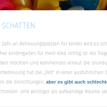
D SCHATTEN
ahl an Betreuungsplätzen für Kinder wird es schw
r Kindergarten für mein Kind richtig ist. Als Träg
bleiben möchten und kommendes erneut die Gründu
erbetreuung hat die „Zeit“ in einer ausführlichen 
n die Einrichtungen,
aber es gibt auch schlecht
eschlossen. Und wichtiger als aufwändige Räume s