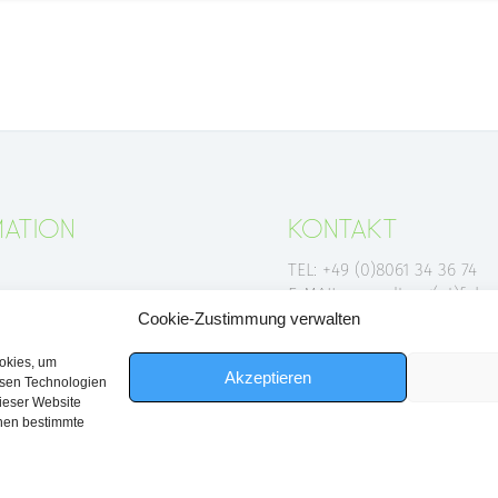
MATION
KONTAKT
TEL: +49 (0)8061 34 36 74
E-MAIL: verwaltung(at)foku
UM
familiennetzwerk.de
Cookie-Zustimmung verwalten
HUTZ
ookies, um
Akzeptieren
esen Technologien
dieser Website
nnen bestimmte
2026 © FOKUS-FAMILIENNETZWERK E.V. ALLE RECHTE VORBEHALTEN.