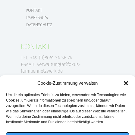
KONTAKT
IMPRESSUM
DATENSCHUTZ
KONTAKT
TEL: +49 (0)8061 34 36 74
E-MAIL: verwaltung(at)fokus-
familiennetzwerk.de
Cookie-Zustimmung verwalten
ANSCHRIFT
Um dir ein optimales Erlebnis zu bieten, verwenden wir Technologien wie
Cookies, um Geräteinformationen zu speichern und/oder darauf
FOKUS-Familiennetzwerk e.V.
zuzugreifen. Wenn du diesen Technologien zustimmst, können wir Daten
wie das Surfverhalten oder eindeutige IDs auf dieser Website verarbeiten.
Am Klafferer 1
Wenn du deine Zustimmung nicht erteilst oder zurückziehst, können
83043 Bad Aibling
bestimmte Merkmale und Funktionen beeinträchtigt werden.