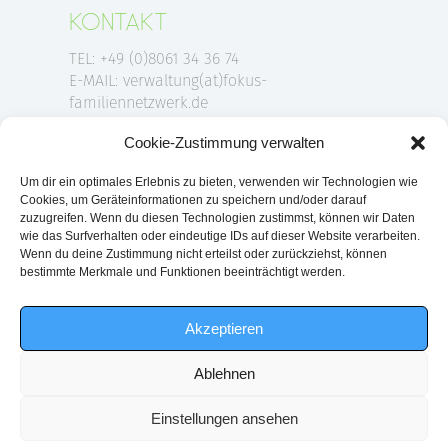
KONTAKT
TEL: +49 (0)8061 34 36 74
E-MAIL: verwaltung(at)fokus-
familiennetzwerk.de
Cookie-Zustimmung verwalten
ANSCHRIFT
Um dir ein optimales Erlebnis zu bieten, verwenden wir Technologien wie
Cookies, um Geräteinformationen zu speichern und/oder darauf
FOKUS-Familiennetzwerk e.V.
zuzugreifen. Wenn du diesen Technologien zustimmst, können wir Daten
wie das Surfverhalten oder eindeutige IDs auf dieser Website verarbeiten.
Am Klafferer 1
Wenn du deine Zustimmung nicht erteilst oder zurückziehst, können
83043 Bad Aibling
bestimmte Merkmale und Funktionen beeinträchtigt werden.
Akzeptieren
2026 © FOKUS-FAMILIENNETZWERK E.V. ALLE RECHTE
Ablehnen
VORBEHALTEN.
Einstellungen ansehen